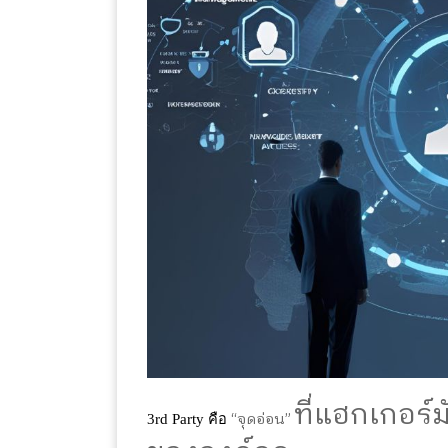
ที่แฮกเกอร์
“
จุดอ่อน
”
3rd Party คือ 