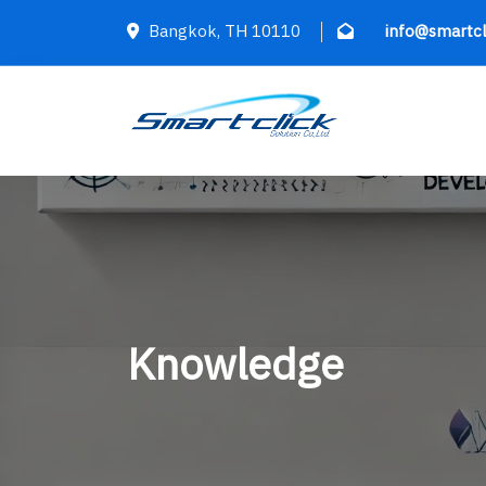
Bangkok, TH 10110
info@smartcl
Knowledge