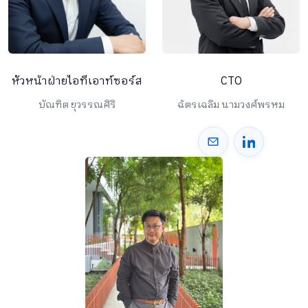
หัวหน้าฝ่ายไอทีเอาท์ซอร์ส
CTO
บัณฑิต ยุวรรณศิริ
ฉ้ตรเฉลิม นามวงศ์พรหม